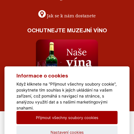
Jak se k nám dostanete
OCHUTNEJTE MUZEJNÍ VÍNO
Informace o cookies
Když kliknete na "Přijmout všechny soubory cookie",
poskytnete tím souhlas k jejich ukládání na vašem
zařízení, což pomáhá s navigací na stránce, s
analýzou využití dat a s našimi marketingovými
snahami.
Přijmout všechny soubory cookies
All Rights Reserved Muzeum Brněnska © 2020, Webdesign by
LE
CLAVERA s.r.o.
Nastavení cookies