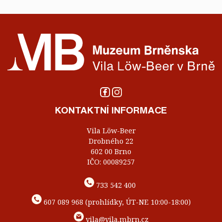
KONTAKTNÍ INFORMACE
Vila Löw-Beer
Drobného 22
602 00 Brno
IČO: 00089257
733 542 400
607 089 968 (prohlídky, ÚT-NE 10:00-18:00)
vila@vila.mbrn.cz