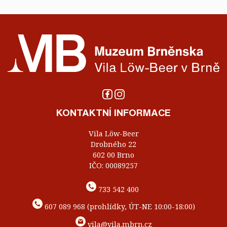
KONTAKTNÍ INFORMACE
Vila Löw-Beer
Drobného 22
602 00 Brno
IČO: 00089257
733 542 400
607 089 968 (prohlídky, ÚT-NE 10:00-18:00)
vila@vila.mbrn.cz