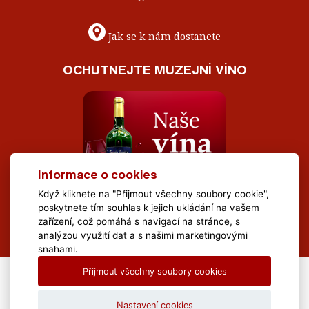
Jak se k nám dostanete
OCHUTNEJTE MUZEJNÍ VÍNO
Informace o cookies
Když kliknete na "Přijmout všechny soubory cookie",
poskytnete tím souhlas k jejich ukládání na vašem
zařízení, což pomáhá s navigací na stránce, s
analýzou využití dat a s našimi marketingovými
snahami.
Přijmout všechny soubory cookies
All Rights Reserved Muzeum Brněnska © 2020, Webdesign by
LE
CLAVERA s.r.o.
Nastavení cookies