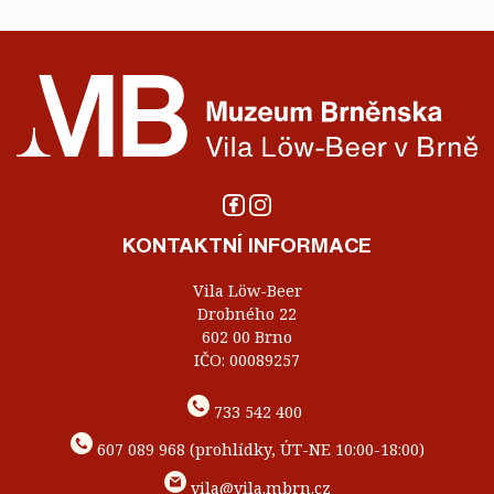
KONTAKTNÍ INFORMACE
Vila Löw-Beer
Drobného 22
602 00 Brno
IČO: 00089257
733 542 400
607 089 968 (prohlídky, ÚT-NE 10:00-18:00)
vila@vila.mbrn.cz