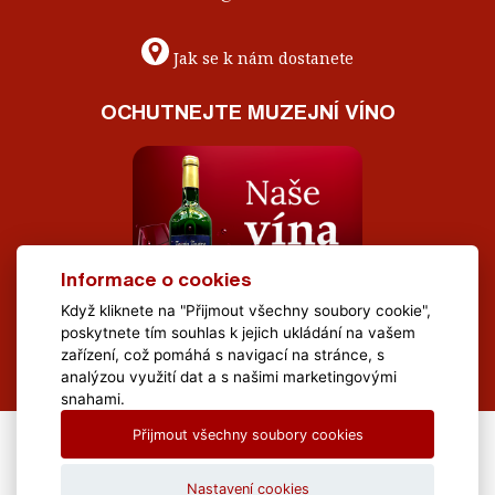
Jak se k nám dostanete
OCHUTNEJTE MUZEJNÍ VÍNO
Informace o cookies
Když kliknete na "Přijmout všechny soubory cookie",
poskytnete tím souhlas k jejich ukládání na vašem
zařízení, což pomáhá s navigací na stránce, s
analýzou využití dat a s našimi marketingovými
snahami.
Přijmout všechny soubory cookies
All Rights Reserved Muzeum Brněnska © 2020, Webdesign by
LE
CLAVERA s.r.o.
Nastavení cookies