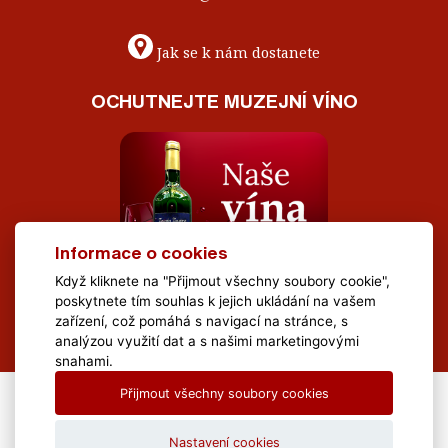
Jak se k nám dostanete
OCHUTNEJTE MUZEJNÍ VÍNO
Informace o cookies
Když kliknete na "Přijmout všechny soubory cookie",
poskytnete tím souhlas k jejich ukládání na vašem
zařízení, což pomáhá s navigací na stránce, s
analýzou využití dat a s našimi marketingovými
snahami.
Přijmout všechny soubory cookies
All Rights Reserved Muzeum Brněnska © 2020, Webdesign by
LE
CLAVERA s.r.o.
Nastavení cookies