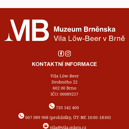
KONTAKTNÍ INFORMACE
Vila Löw-Beer
Drobného 22
602 00 Brno
IČO: 00089257
733 542 400
607 089 968 (prohlídky, ÚT-NE 10:00-18:00)
vila@vila.mbrn.cz