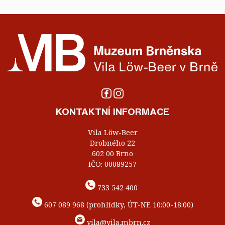
KONTAKTNÍ INFORMACE
Vila Löw-Beer
Drobného 22
602 00 Brno
IČO: 00089257
733 542 400
607 089 968 (prohlídky, ÚT-NE 10:00-18:00)
vila@vila.mbrn.cz