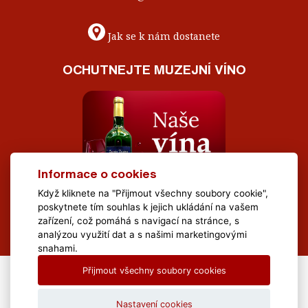
Jak se k nám dostanete
OCHUTNEJTE MUZEJNÍ VÍNO
Informace o cookies
Když kliknete na "Přijmout všechny soubory cookie",
poskytnete tím souhlas k jejich ukládání na vašem
zařízení, což pomáhá s navigací na stránce, s
analýzou využití dat a s našimi marketingovými
snahami.
Přijmout všechny soubory cookies
All Rights Reserved Muzeum Brněnska © 2020, Webdesign by
LE
CLAVERA s.r.o.
Nastavení cookies