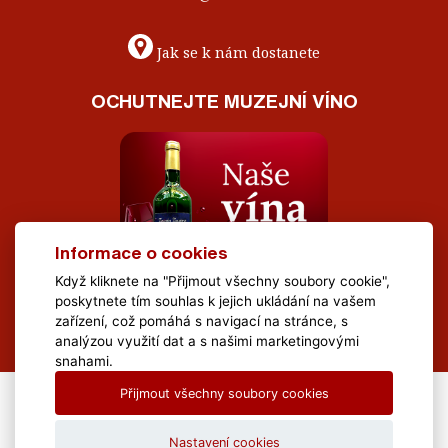
Jak se k nám dostanete
OCHUTNEJTE MUZEJNÍ VÍNO
Informace o cookies
Když kliknete na "Přijmout všechny soubory cookie",
poskytnete tím souhlas k jejich ukládání na vašem
zařízení, což pomáhá s navigací na stránce, s
analýzou využití dat a s našimi marketingovými
snahami.
Přijmout všechny soubory cookies
All Rights Reserved Muzeum Brněnska © 2020, Webdesign by
LE
CLAVERA s.r.o.
Nastavení cookies