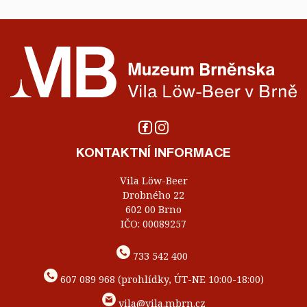
KONTAKTNÍ INFORMACE
Vila Löw-Beer
Drobného 22
602 00 Brno
IČO: 00089257
733 542 400
607 089 968 (prohlídky, ÚT-NE 10:00-18:00)
vila@vila.mbrn.cz