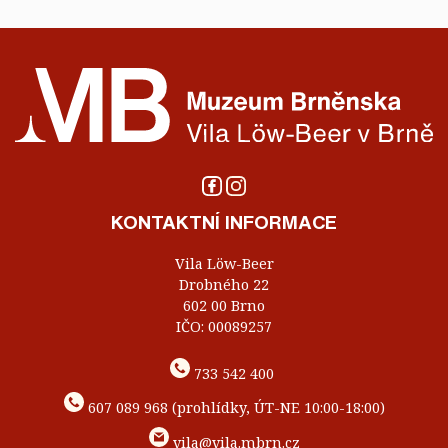
KONTAKTNÍ INFORMACE
Vila Löw-Beer
Drobného 22
602 00 Brno
IČO: 00089257
733 542 400
607 089 968 (prohlídky, ÚT-NE 10:00-18:00)
vila@vila.mbrn.cz