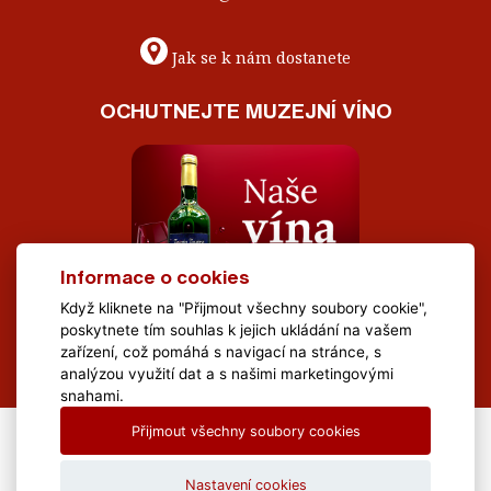
Jak se k nám dostanete
OCHUTNEJTE MUZEJNÍ VÍNO
Informace o cookies
Když kliknete na "Přijmout všechny soubory cookie",
poskytnete tím souhlas k jejich ukládání na vašem
zařízení, což pomáhá s navigací na stránce, s
analýzou využití dat a s našimi marketingovými
snahami.
Přijmout všechny soubory cookies
All Rights Reserved Muzeum Brněnska © 2020, Webdesign by
LE
CLAVERA s.r.o.
Nastavení cookies