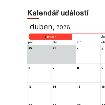
Kalendář událostí
duben,
2026
d
březen
pon
úte
stř
čt
30
31
1
2
6
7
8
9
13
14
15
16