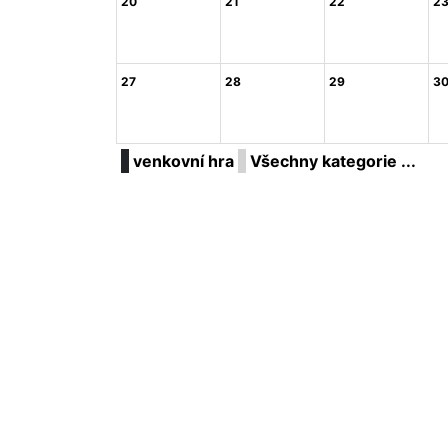
20
21
22
2
27
28
29
3
venkovní hra
Všechny kategorie ...