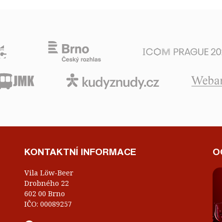
KONTAKTNÍ INFORMACE
O
Vila Löw-Beer
Drobného 22
602 00 Brno
IČO: 00089257