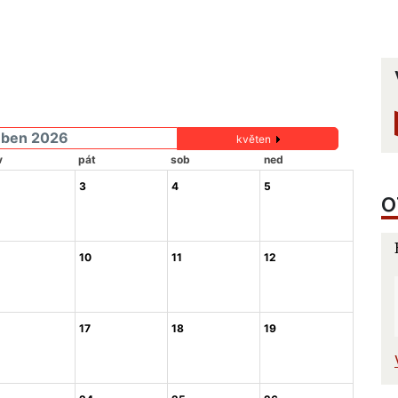
uben 2026
květen
v
pát
sob
ned
3
4
5
O
10
11
12
17
18
19