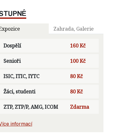
STUPNÉ
Expozice
Zahrada, Galerie
Dospělí
160 Kč
Senioři
100 Kč
ISIC, ITIC, IYTC
80 Kč
Žáci, studenti
80 Kč
ZTP, ZTP/P, AMG, ICOM
Zdarma
Více informací