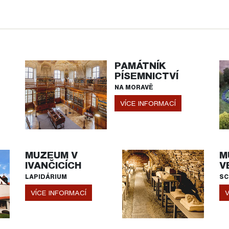
PAMÁTNÍK
PÍSEMNICTVÍ
NA MORAVĚ
VÍCE INFORMACÍ
MUZEUM V
M
IVANČICÍCH
V
LAPIDÁRIUM
SC
VÍCE INFORMACÍ
V