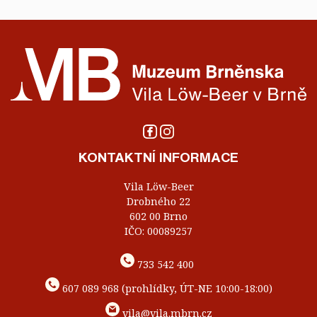
KONTAKTNÍ INFORMACE
Vila Löw-Beer
Drobného 22
602 00 Brno
IČO: 00089257
733 542 400
607 089 968 (prohlídky, ÚT-NE 10:00-18:00)
vila@vila.mbrn.cz