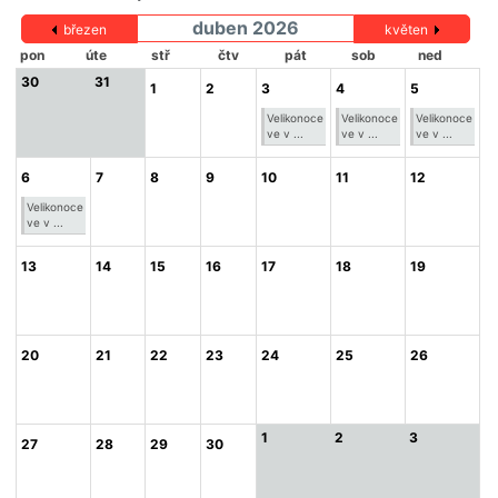
duben 2026
březen
květen
pon
úte
stř
čtv
pát
sob
ned
30
31
1
2
3
4
5
Velikonoce
Velikonoce
Velikonoce
ve v ...
ve v ...
ve v ...
6
7
8
9
10
11
12
Velikonoce
ve v ...
13
14
15
16
17
18
19
20
21
22
23
24
25
26
1
2
3
27
28
29
30