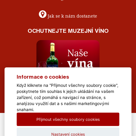
Jak se k nám dostanete
OCHUTNEJTE MUZEJNÍ VÍNO
Informace o cookies
Když kliknete na "Přijmout všechny soubory cookie",
poskytnete tím souhlas k jejich ukládání na vašem
zařízení, což pomáhá s navigací na stránce, s
analýzou využití dat a s našimi marketingovými
snahami.
Přijmout všechny soubory cookies
All Rights Reserved Muzeum Brněnska © 2020, Webdesign by
LE
CLAVERA s.r.o.
Nastavení cookies