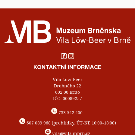
KONTAKTNÍ INFORMACE
Vila Löw-Beer
Drobného 22
602 00 Brno
IČO: 00089257
733 542 400
607 089 968 (prohlídky, ÚT-NE 10:00-18:00)
vila@vila.mbrn.cz