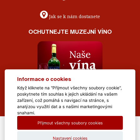
Jak se k nám dostanete
OCHUTNEJTE MUZEJNÍ VÍNO
Informace o cookies
Když kliknete na "Přijmout všechny soubory cookie",
poskytnete tím souhlas k jejich ukládání na vašem
zařízení, což pomáhá s navigací na stránce, s
analýzou využití dat a s našimi marketingovými
snahami.
Přijmout všechny soubory cookies
All Rights Reserved Muzeum Brněnska © 2020, Webdesign by
LE
CLAVERA s.r.o.
Nastavení cookies