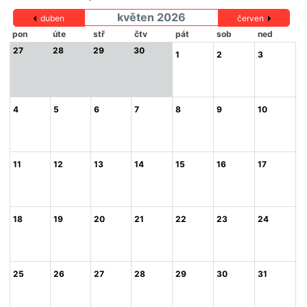
květen 2026
duben
červen
pon
úte
stř
čtv
pát
sob
ned
27
28
29
30
1
2
3
4
5
6
7
8
9
10
11
12
13
14
15
16
17
18
19
20
21
22
23
24
25
26
27
28
29
30
31