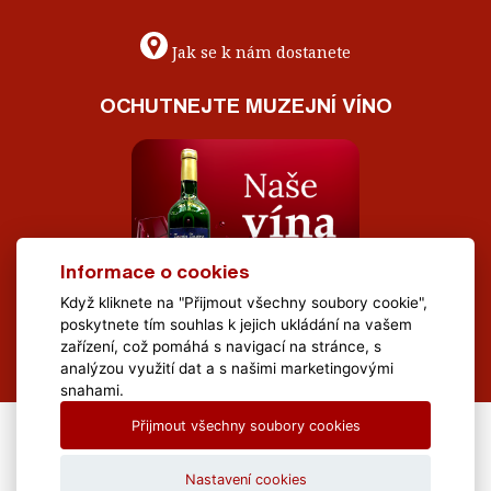
Jak se k nám dostanete
OCHUTNEJTE MUZEJNÍ VÍNO
Informace o cookies
Když kliknete na "Přijmout všechny soubory cookie",
poskytnete tím souhlas k jejich ukládání na vašem
zařízení, což pomáhá s navigací na stránce, s
analýzou využití dat a s našimi marketingovými
snahami.
Přijmout všechny soubory cookies
All Rights Reserved Muzeum Brněnska © 2020, Webdesign by
LE
CLAVERA s.r.o.
Nastavení cookies