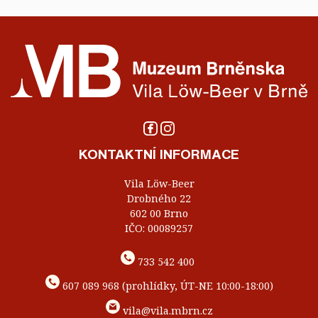
KONTAKTNÍ INFORMACE
Vila Löw-Beer
Drobného 22
602 00 Brno
IČO: 00089257
733 542 400
607 089 968 (prohlídky, ÚT-NE 10:00-18:00)
vila@vila.mbrn.cz