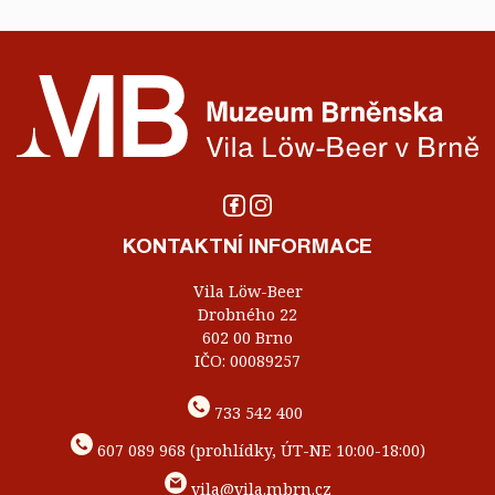
KONTAKTNÍ INFORMACE
Vila Löw-Beer
Drobného 22
602 00 Brno
IČO: 00089257
733 542 400
607 089 968 (prohlídky, ÚT-NE 10:00-18:00)
vila@vila.mbrn.cz