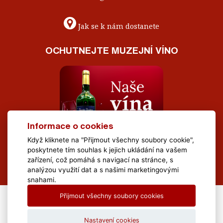
Jak se k nám dostanete
OCHUTNEJTE MUZEJNÍ VÍNO
Informace o cookies
Když kliknete na "Přijmout všechny soubory cookie",
poskytnete tím souhlas k jejich ukládání na vašem
zařízení, což pomáhá s navigací na stránce, s
analýzou využití dat a s našimi marketingovými
snahami.
Přijmout všechny soubory cookies
All Rights Reserved Muzeum Brněnska © 2020, Webdesign by
LE
CLAVERA s.r.o.
Nastavení cookies