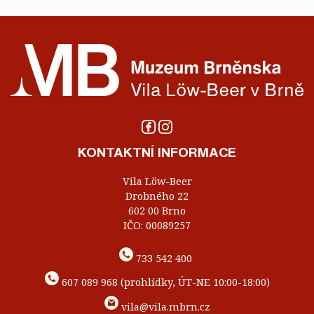
KONTAKTNÍ INFORMACE
Vila Löw-Beer
Drobného 22
602 00 Brno
IČO: 00089257
733 542 400
607 089 968 (prohlídky, ÚT-NE 10:00-18:00)
vila@vila.mbrn.cz