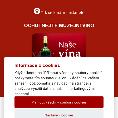
Jak se k nám dostanete
OCHUTNEJTE MUZEJNÍ VÍNO
Informace o cookies
Když kliknete na "Přijmout všechny soubory cookie",
poskytnete tím souhlas k jejich ukládání na vašem
zařízení, což pomáhá s navigací na stránce, s
analýzou využití dat a s našimi marketingovými
snahami.
Přijmout všechny soubory cookies
All Rights Reserved Muzeum Brněnska © 2020, Webdesign by
LE
CLAVERA s.r.o.
Nastavení cookies