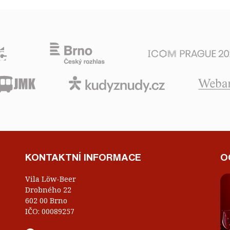
KONTAKTNÍ INFORMACE
O
Vila Löw-Beer
Drobného 22
602 00 Brno
IČO: 00089257