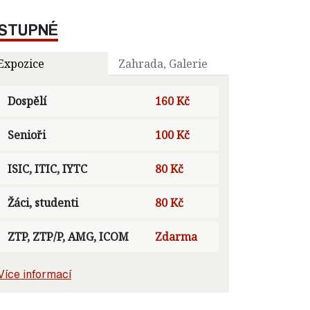
STUPNÉ
Expozice
Zahrada, Galerie
Dospělí
160 Kč
Senioři
100 Kč
ISIC, ITIC, IYTC
80 Kč
Žáci, studenti
80 Kč
ZTP, ZTP/P, AMG, ICOM
Zdarma
Více informací