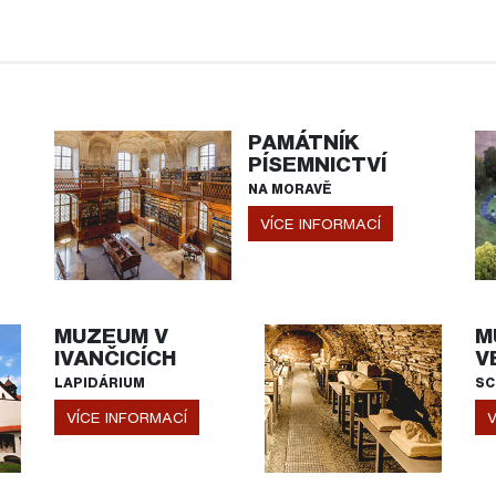
PAMÁTNÍK
PÍSEMNICTVÍ
NA MORAVĚ
VÍCE INFORMACÍ
MUZEUM V
M
IVANČICÍCH
V
LAPIDÁRIUM
SC
VÍCE INFORMACÍ
V