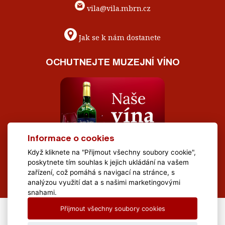
vila@vila.mbrn.cz
Jak se k nám dostanete
OCHUTNEJTE MUZEJNÍ VÍNO
Informace o cookies
Když kliknete na "Přijmout všechny soubory cookie",
poskytnete tím souhlas k jejich ukládání na vašem
zařízení, což pomáhá s navigací na stránce, s
analýzou využití dat a s našimi marketingovými
snahami.
Přijmout všechny soubory cookies
All Rights Reserved Muzeum Brněnska © 2020, Webdesign by
LE