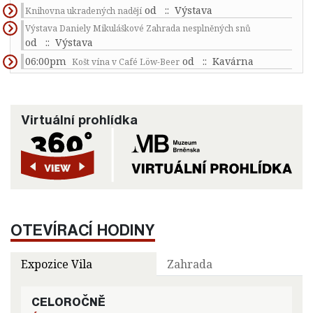
od
:: Výstava
Knihovna ukradených nadějí
Výstava Daniely Mikuláškové Zahrada nesplněných snů
od
:: Výstava
06:00pm
od
:: Kavárna
Košt vína v Café Löw-Beer
Virtuální prohlídka
OTEVÍRACÍ HODINY
Expozice Vila
Zahrada
CELOROČNĚ