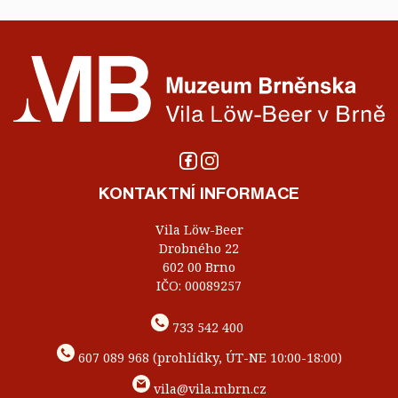
KONTAKTNÍ INFORMACE
Vila Löw-Beer
Drobného 22
602 00 Brno
IČO: 00089257
733 542 400
607 089 968 (prohlídky, ÚT-NE 10:00-18:00)
vila@vila.mbrn.cz