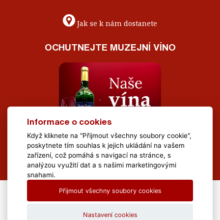
Jak se k nám dostanete
OCHUTNEJTE MUZEJNÍ VÍNO
Informace o cookies
Když kliknete na "Přijmout všechny soubory cookie",
poskytnete tím souhlas k jejich ukládání na vašem
zařízení, což pomáhá s navigací na stránce, s
analýzou využití dat a s našimi marketingovými
snahami.
Přijmout všechny soubory cookies
All Rights Reserved Muzeum Brněnska © 2020, Webdesign by
LE
CLAVERA s.r.o.
Nastavení cookies