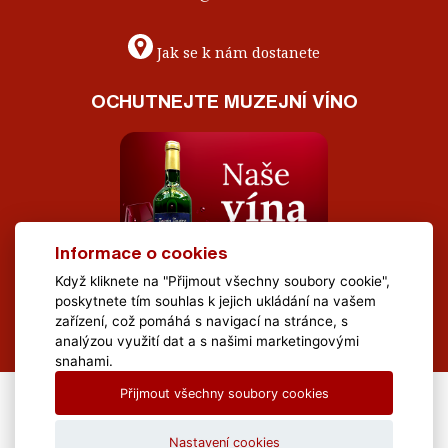
Jak se k nám dostanete
OCHUTNEJTE MUZEJNÍ VÍNO
Informace o cookies
Když kliknete na "Přijmout všechny soubory cookie",
poskytnete tím souhlas k jejich ukládání na vašem
zařízení, což pomáhá s navigací na stránce, s
analýzou využití dat a s našimi marketingovými
snahami.
Přijmout všechny soubory cookies
All Rights Reserved Muzeum Brněnska © 2020, Webdesign by
LE
CLAVERA s.r.o.
Nastavení cookies