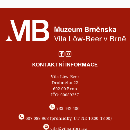
KONTAKTNÍ INFORMACE
Vila Löw-Beer
Drobného 22
602 00 Brno
IČO: 00089257
733 542 400
607 089 968 (prohlídky, ÚT-NE 10:00-18:00)
vila@vila.mbrn.cz