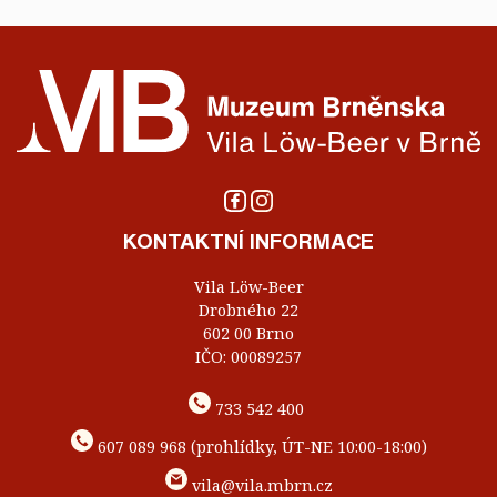
KONTAKTNÍ INFORMACE
Vila Löw-Beer
Drobného 22
602 00 Brno
IČO: 00089257
733 542 400
607 089 968 (prohlídky, ÚT-NE 10:00-18:00)
vila@vila.mbrn.cz