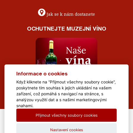
Jak se k nám dostanete
OCHUTNEJTE MUZEJNÍ VÍNO
Informace o cookies
Když kliknete na "Přijmout všechny soubory cookie",
poskytnete tím souhlas k jejich ukládání na vašem
zařízení, což pomáhá s navigací na stránce, s
analýzou využití dat a s našimi marketingovými
snahami.
Přijmout všechny soubory cookies
All Rights Reserved Muzeum Brněnska © 2020, Webdesign by
LE
CLAVERA s.r.o.
Nastavení cookies