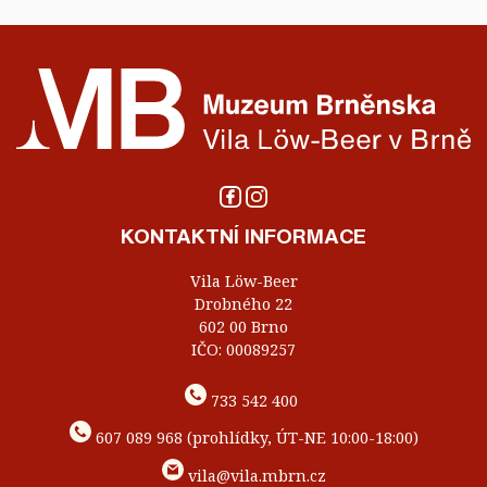
KONTAKTNÍ INFORMACE
Vila Löw-Beer
Drobného 22
602 00 Brno
IČO: 00089257
733 542 400
607 089 968 (prohlídky, ÚT-NE 10:00-18:00)
vila@vila.mbrn.cz