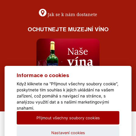
Jak se k nám dostanete
OCHUTNEJTE MUZEJNÍ VÍNO
Informace o cookies
Když kliknete na "Přijmout všechny soubory cookie",
poskytnete tím souhlas k jejich ukládání na vašem
zařízení, což pomáhá s navigací na stránce, s
analýzou využití dat a s našimi marketingovými
snahami.
Přijmout všechny soubory cookies
All Rights Reserved Muzeum Brněnska © 2020, Webdesign by
LE
CLAVERA s.r.o.
Nastavení cookies