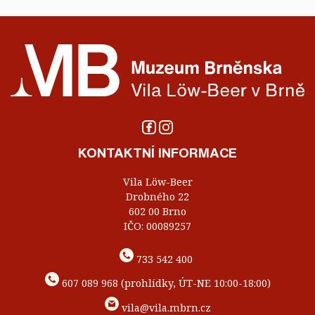
KONTAKTNÍ INFORMACE
Vila Löw-Beer
Drobného 22
602 00 Brno
IČO: 00089257
733 542 400
607 089 968 (prohlídky, ÚT-NE 10:00-18:00)
vila@vila.mbrn.cz