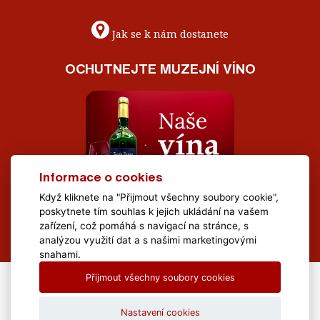
Jak se k nám dostanete
OCHUTNEJTE MUZEJNÍ VÍNO
Informace o cookies
Když kliknete na "Přijmout všechny soubory cookie",
poskytnete tím souhlas k jejich ukládání na vašem
zařízení, což pomáhá s navigací na stránce, s
analýzou využití dat a s našimi marketingovými
snahami.
Přijmout všechny soubory cookies
All Rights Reserved Muzeum Brněnska © 2020, Webdesign by
LE
CLAVERA s.r.o.
Nastavení cookies