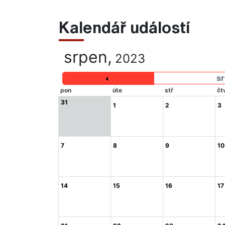
Kalendář událostí
srpen,
2023
s
pon
úte
stř
čt
31
1
2
3
7
8
9
10
14
15
16
17