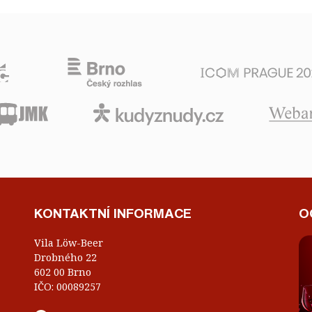
KONTAKTNÍ INFORMACE
O
Vila Löw-Beer
Drobného 22
602 00 Brno
IČO: 00089257