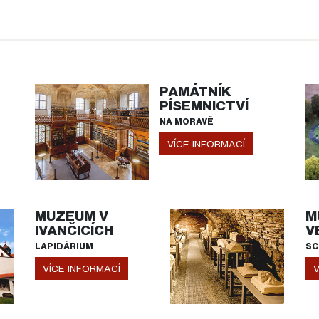
PAMÁTNÍK
PÍSEMNICTVÍ
NA MORAVĚ
VÍCE INFORMACÍ
MUZEUM V
M
IVANČICÍCH
V
LAPIDÁRIUM
SC
VÍCE INFORMACÍ
V