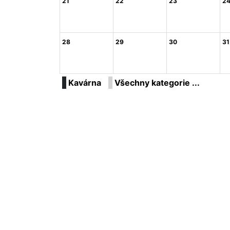
21
22
23
2
28
29
30
31
Kavárna
Všechny kategorie ...