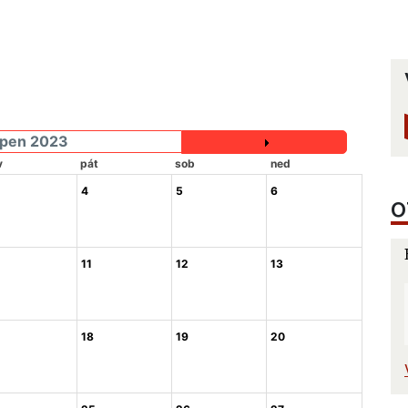
rpen 2023
v
pát
sob
ned
4
5
6
O
11
12
13
18
19
20