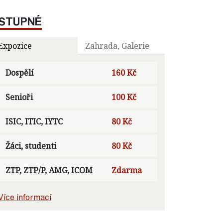
STUPNÉ
Expozice
Zahrada, Galerie
Dospělí
160 Kč
Senioři
100 Kč
ISIC, ITIC, IYTC
80 Kč
Žáci, studenti
80 Kč
ZTP, ZTP/P, AMG, ICOM
Zdarma
Více informací