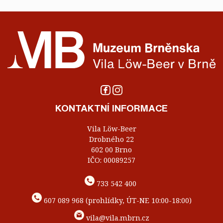
KONTAKTNÍ INFORMACE
Vila Löw-Beer
Drobného 22
602 00 Brno
IČO: 00089257
733 542 400
607 089 968 (prohlídky, ÚT-NE 10:00-18:00)
vila@vila.mbrn.cz