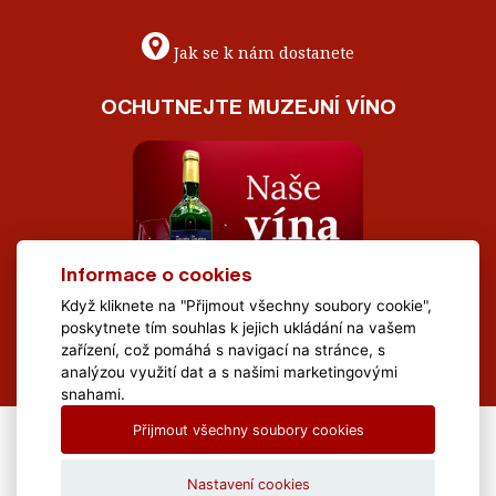
Jak se k nám dostanete
OCHUTNEJTE MUZEJNÍ VÍNO
Informace o cookies
Když kliknete na "Přijmout všechny soubory cookie",
poskytnete tím souhlas k jejich ukládání na vašem
zařízení, což pomáhá s navigací na stránce, s
analýzou využití dat a s našimi marketingovými
snahami.
Přijmout všechny soubory cookies
All Rights Reserved Muzeum Brněnska © 2020, Webdesign by
LE
CLAVERA s.r.o.
Nastavení cookies