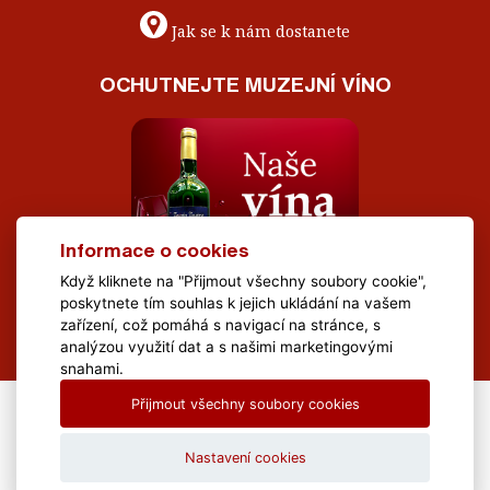
Jak se k nám dostanete
OCHUTNEJTE MUZEJNÍ VÍNO
Informace o cookies
Když kliknete na "Přijmout všechny soubory cookie",
poskytnete tím souhlas k jejich ukládání na vašem
zařízení, což pomáhá s navigací na stránce, s
analýzou využití dat a s našimi marketingovými
snahami.
Přijmout všechny soubory cookies
All Rights Reserved Muzeum Brněnska © 2020, Webdesign by
LE
CLAVERA s.r.o.
Nastavení cookies
Textová verze
|
Mapa stránek
|
Prohlášení o přístupnosti