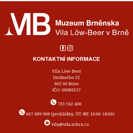
KONTAKTNÍ INFORMACE
Vila Löw-Beer
Drobného 22
602 00 Brno
IČO: 00089257
733 542 400
607 089 968 (prohlídky, ÚT-NE 10:00-18:00)
vila@vila.mbrn.cz