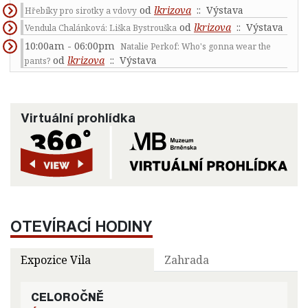
od
lkrizova
:: Výstava
Hřebíky pro sirotky a vdovy
od
lkrizova
:: Výstava
Vendula Chalánková: Liška Bystrouška
10:00am - 06:00pm
Natalie Perkof: Who's gonna wear the
od
lkrizova
:: Výstava
pants?
Virtuální prohlídka
OTEVÍRACÍ HODINY
Expozice Vila
Zahrada
CELOROČNĚ