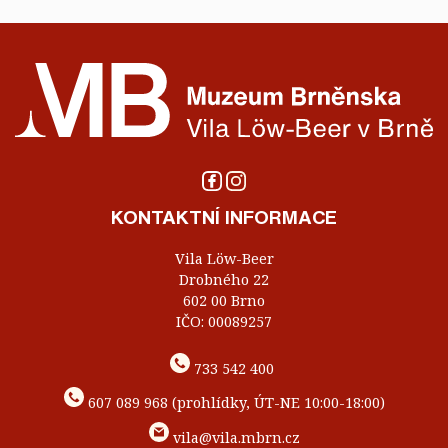
KONTAKTNÍ INFORMACE
Vila Löw-Beer
Drobného 22
602 00 Brno
IČO: 00089257
733 542 400
607 089 968 (prohlídky, ÚT-NE 10:00-18:00)
vila@vila.mbrn.cz