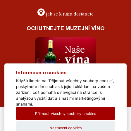
Jak se k nám dostanete
OCHUTNEJTE MUZEJNÍ VÍNO
Informace o cookies
Když kliknete na "Přijmout všechny soubory cookie",
poskytnete tím souhlas k jejich ukládání na vašem
zařízení, což pomáhá s navigací na stránce, s
analýzou využití dat a s našimi marketingovými
snahami.
Přijmout všechny soubory cookies
All Rights Reserved Muzeum Brněnska © 2020, Webdesign by
LE
CLAVERA s.r.o.
Nastavení cookies