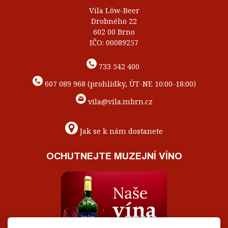
Vila Löw-Beer
Drobného 22
602 00 Brno
IČO: 00089257
733 542 400
607 089 968 (prohlídky, ÚT-NE 10:00-18:00)
vila@vila.mbrn.cz
Jak se k nám dostanete
OCHUTNEJTE MUZEJNÍ VÍNO