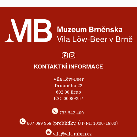
KONTAKTNÍ INFORMACE
Vila Löw-Beer
Drobného 22
602 00 Brno
IČO: 00089257
733 542 400
607 089 968 (prohlídky, ÚT-NE 10:00-18:00)
vila@vila.mbrn.cz