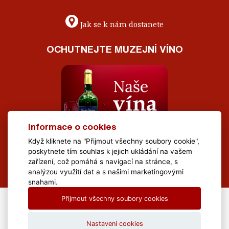
Jak se k nám dostanete
OCHUTNEJTE MUZEJNÍ VÍNO
Informace o cookies
Když kliknete na "Přijmout všechny soubory cookie",
poskytnete tím souhlas k jejich ukládání na vašem
zařízení, což pomáhá s navigací na stránce, s
analýzou využití dat a s našimi marketingovými
snahami.
Přijmout všechny soubory cookies
All Rights Reserved Muzeum Brněnska © 2020, Webdesign by
LE
CLAVERA s.r.o.
Nastavení cookies