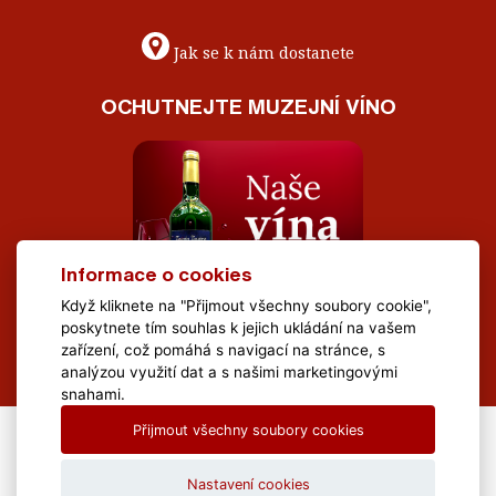
Jak se k nám dostanete
OCHUTNEJTE MUZEJNÍ VÍNO
Informace o cookies
Když kliknete na "Přijmout všechny soubory cookie",
poskytnete tím souhlas k jejich ukládání na vašem
zařízení, což pomáhá s navigací na stránce, s
analýzou využití dat a s našimi marketingovými
snahami.
Přijmout všechny soubory cookies
All Rights Reserved Muzeum Brněnska © 2020, Webdesign by
LE
CLAVERA s.r.o.
Nastavení cookies