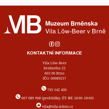
KONTAKTNÍ INFORMACE
Vila Löw-Beer
Drobného 22
602 00 Brno
IČO: 00089257
733 542 400
607 089 968 (prohlídky, ÚT-NE 10:00-18:00)
vila@vila.mbrn.cz