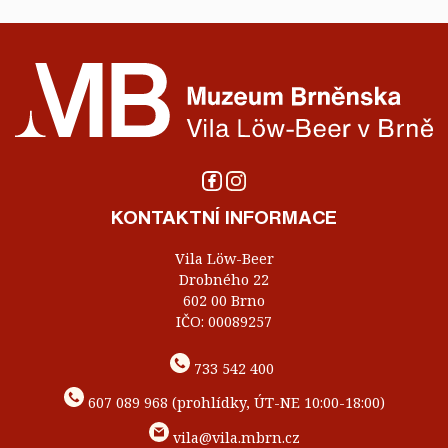
KONTAKTNÍ INFORMACE
Vila Löw-Beer
Drobného 22
602 00 Brno
IČO: 00089257
733 542 400
607 089 968 (prohlídky, ÚT-NE 10:00-18:00)
vila@vila.mbrn.cz