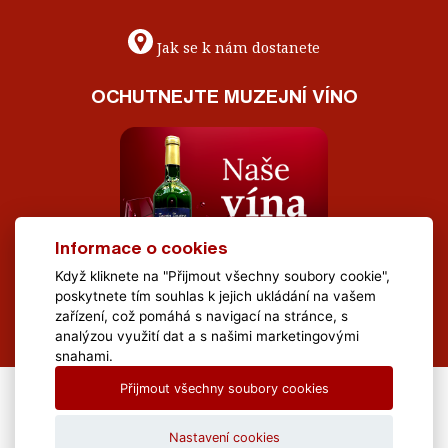
Jak se k nám dostanete
OCHUTNEJTE MUZEJNÍ VÍNO
Informace o cookies
Když kliknete na "Přijmout všechny soubory cookie",
poskytnete tím souhlas k jejich ukládání na vašem
zařízení, což pomáhá s navigací na stránce, s
analýzou využití dat a s našimi marketingovými
snahami.
Přijmout všechny soubory cookies
All Rights Reserved Muzeum Brněnska © 2020, Webdesign by
LE
CLAVERA s.r.o.
Nastavení cookies