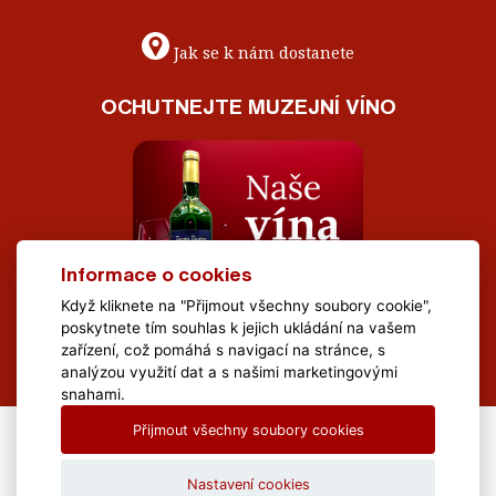
Jak se k nám dostanete
OCHUTNEJTE MUZEJNÍ VÍNO
Informace o cookies
Když kliknete na "Přijmout všechny soubory cookie",
poskytnete tím souhlas k jejich ukládání na vašem
zařízení, což pomáhá s navigací na stránce, s
analýzou využití dat a s našimi marketingovými
snahami.
Přijmout všechny soubory cookies
All Rights Reserved Muzeum Brněnska © 2020, Webdesign by
LE
CLAVERA s.r.o.
Nastavení cookies