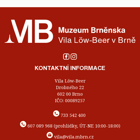
KONTAKTNÍ INFORMACE
Vila Löw-Beer
Drobného 22
602 00 Brno
IČO: 00089257
733 542 400
607 089 968 (prohlídky, ÚT-NE 10:00-18:00)
vila@vila.mbrn.cz