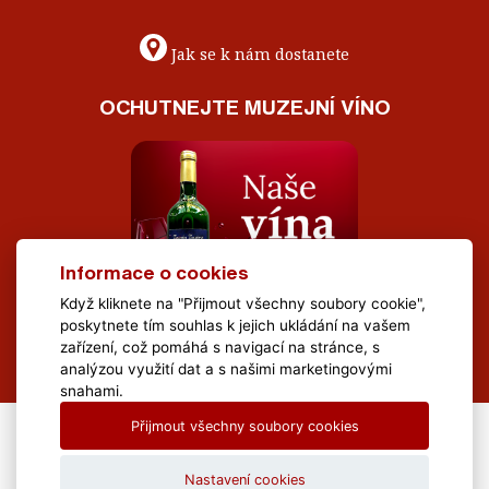
Jak se k nám dostanete
OCHUTNEJTE MUZEJNÍ VÍNO
Informace o cookies
Když kliknete na "Přijmout všechny soubory cookie",
poskytnete tím souhlas k jejich ukládání na vašem
zařízení, což pomáhá s navigací na stránce, s
analýzou využití dat a s našimi marketingovými
snahami.
Přijmout všechny soubory cookies
All Rights Reserved Muzeum Brněnska © 2020, Webdesign by
LE
CLAVERA s.r.o.
Nastavení cookies