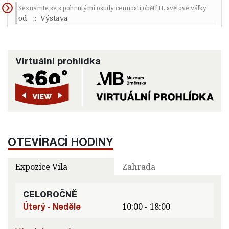
Seznamte se s pohnutými osudy cenností obětí II. světové války
od
:: Výstava
Virtuální prohlídka
OTEVÍRACÍ HODINY
Expozice Vila
Zahrada
CELOROČNĚ
Úterý - Neděle
10:00 - 18:00