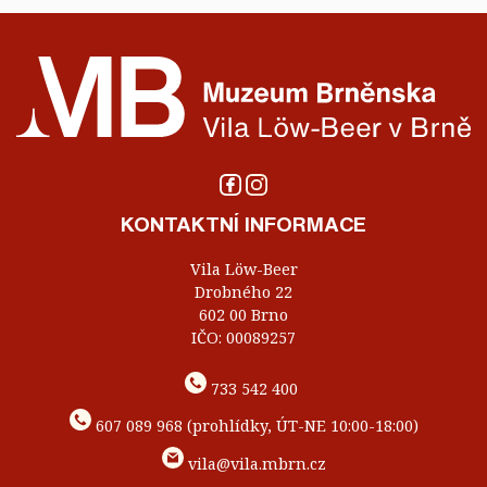
KONTAKTNÍ INFORMACE
Vila Löw-Beer
Drobného 22
602 00 Brno
IČO: 00089257
733 542 400
607 089 968 (prohlídky, ÚT-NE 10:00-18:00)
vila@vila.mbrn.cz