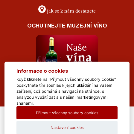
Jak se k nám dostanete
OCHUTNEJTE MUZEJNÍ VÍNO
Informace o cookies
Když kliknete na "Přijmout všechny soubory cookie",
poskytnete tím souhlas k jejich ukládání na vašem
zařízení, což pomáhá s navigací na stránce, s
analýzou využití dat a s našimi marketingovými
snahami.
Přijmout všechny soubory cookies
All Rights Reserved Muzeum Brněnska © 2020, Webdesign by
LE
CLAVERA s.r.o.
Nastavení cookies