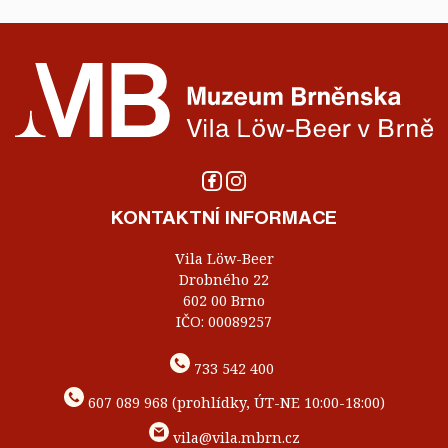
KONTAKTNÍ INFORMACE
Vila Löw-Beer
Drobného 22
602 00 Brno
IČO: 00089257
733 542 400
607 089 968 (prohlídky, ÚT-NE 10:00-18:00)
vila@vila.mbrn.cz