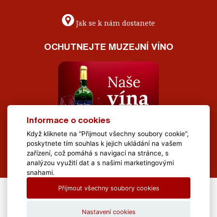
Jak se k nám dostanete
OCHUTNEJTE MUZEJNÍ VÍNO
Informace o cookies
Když kliknete na "Přijmout všechny soubory cookie",
poskytnete tím souhlas k jejich ukládání na vašem
zařízení, což pomáhá s navigací na stránce, s
analýzou využití dat a s našimi marketingovými
snahami.
Přijmout všechny soubory cookies
All Rights Reserved Muzeum Brněnska © 2020, Webdesign by
LE
CLAVERA s.r.o.
Nastavení cookies