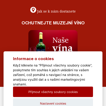
Jak se k nám dostanete
OCHUTNEJTE MUZEJNÍ VÍNO
Informace o cookies
Když kliknete na "Přijmout všechny soubory cookie",
poskytnete tím souhlas k jejich ukládání na vašem
zařízení, což pomáhá s navigací na stránce, s
analýzou využití dat a s našimi marketingovými
snahami.
Přijmout všechny soubory cookies
All Rights Reserved Muzeum Brněnska © 2020, Webdesign by
LE
CLAVERA s.r.o.
Nastavení cookies