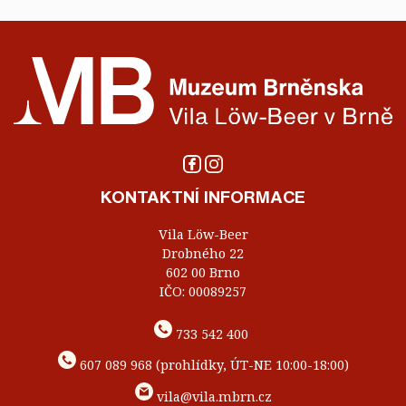
KONTAKTNÍ INFORMACE
Vila Löw-Beer
Drobného 22
602 00 Brno
IČO: 00089257
733 542 400
607 089 968 (prohlídky, ÚT-NE 10:00-18:00)
vila@vila.mbrn.cz