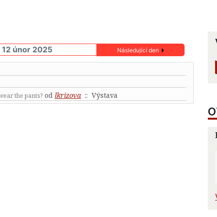
 12 únor 2025
Následující den
od
lkrizova
:: Výstava
wear the pants?
O