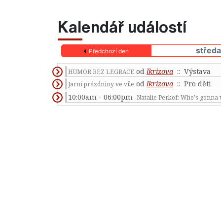
Kalendář událostí
středa
Předchozí den
od
lkrizova
:: Výstava
HUMOR BEZ LEGRACE
od
lkrizova
:: Pro děti
Jarní prázdniny ve vile
10:00am - 06:00pm
Natalie Perkof: Who's gonna 