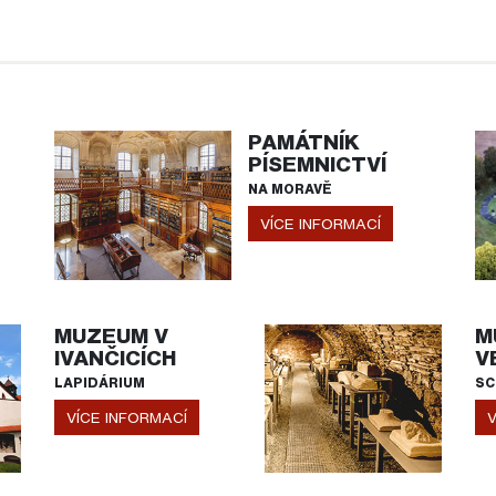
PAMÁTNÍK
PÍSEMNICTVÍ
NA MORAVĚ
VÍCE INFORMACÍ
MUZEUM V
M
IVANČICÍCH
V
LAPIDÁRIUM
SC
VÍCE INFORMACÍ
V