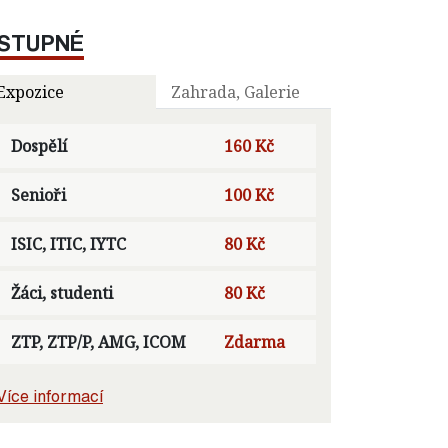
STUPNÉ
Expozice
Zahrada, Galerie
Dospělí
160 Kč
Senioři
100 Kč
ISIC, ITIC, IYTC
80 Kč
Žáci, studenti
80 Kč
ZTP, ZTP/P, AMG, ICOM
Zdarma
Více informací