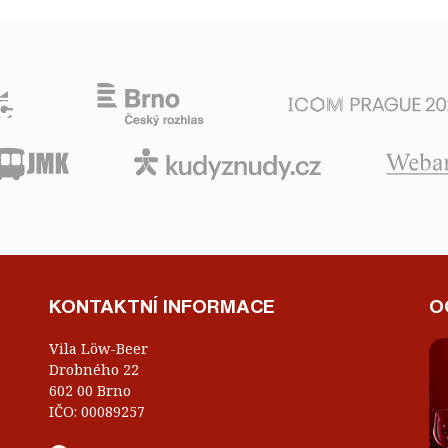
KONTAKTNÍ INFORMACE
O
Vila Löw-Beer
Drobného 22
602 00 Brno
IČO: 00089257