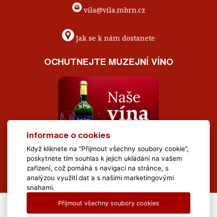
vila@vila.mbrn.cz
Jak se k nám dostanete
OCHUTNEJTE MUZEJNÍ VÍNO
Informace o cookies
Když kliknete na "Přijmout všechny soubory cookie",
poskytnete tím souhlas k jejich ukládání na vašem
zařízení, což pomáhá s navigací na stránce, s
analýzou využití dat a s našimi marketingovými
snahami.
Přijmout všechny soubory cookies
All Rights Reserved Muzeum Brněnska © 2020, Webdesign by
LE