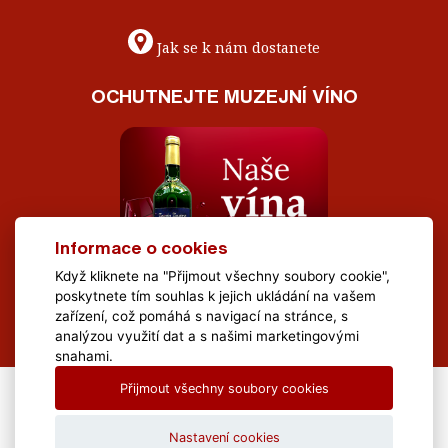
Jak se k nám dostanete
OCHUTNEJTE MUZEJNÍ VÍNO
Informace o cookies
Když kliknete na "Přijmout všechny soubory cookie",
poskytnete tím souhlas k jejich ukládání na vašem
zařízení, což pomáhá s navigací na stránce, s
analýzou využití dat a s našimi marketingovými
snahami.
Přijmout všechny soubory cookies
All Rights Reserved Muzeum Brněnska © 2020, Webdesign by
LE
CLAVERA s.r.o.
Nastavení cookies