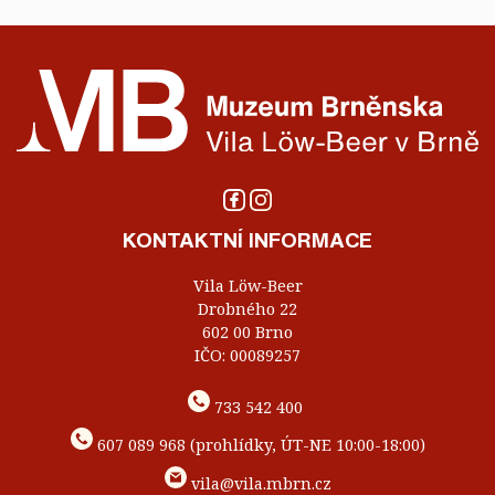
KONTAKTNÍ INFORMACE
Vila Löw-Beer
Drobného 22
602 00 Brno
IČO: 00089257
733 542 400
607 089 968 (prohlídky, ÚT-NE 10:00-18:00)
vila@vila.mbrn.cz