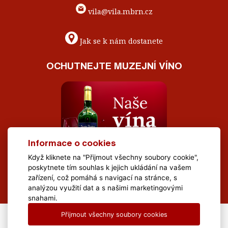
vila@vila.mbrn.cz
Jak se k nám dostanete
OCHUTNEJTE MUZEJNÍ VÍNO
Informace o cookies
Když kliknete na "Přijmout všechny soubory cookie",
poskytnete tím souhlas k jejich ukládání na vašem
zařízení, což pomáhá s navigací na stránce, s
analýzou využití dat a s našimi marketingovými
snahami.
Přijmout všechny soubory cookies
All Rights Reserved Muzeum Brněnska © 2020, Webdesign by
LE