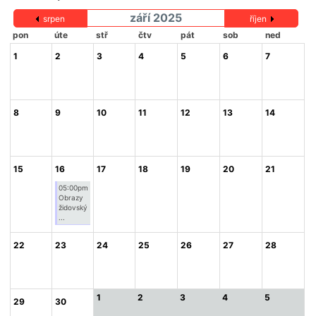
září 2025
srpen
říjen
pon
úte
stř
čtv
pát
sob
ned
1
2
3
4
5
6
7
8
9
10
11
12
13
14
15
16
17
18
19
20
21
05:00pm
Obrazy
židovský
...
22
23
24
25
26
27
28
1
2
3
4
5
29
30