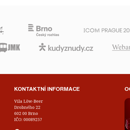
KONTAKTNÍ INFORMACE
O
Vila Löw-Beer
Drobného 22
602 00 Brno
IČO: 00089257