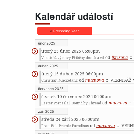
Kalendář událostí
Preceding Year
únor 2025
úterý 25 únor 2025 05:00pm
od
lkrizova
::
Vernisáž výstavy Příběhy domů a vil
duben 2025
úterý 15 duben 2025 06:00pm
od
mucnova
:: VERNISÁŽ
Christian Macketanz
červenec 2025
čtvrtek 10 červenec 2025 06:00pm
od
mucnova
::
Eszter Poroszlai: Bound by Thread
září 2025
středa 24 září 2025 06:00pm
od
mucnova
:: VERN
František Petrák: Paradisus