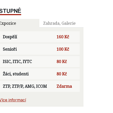
STUPNÉ
Expozice
Zahrada, Galerie
Dospělí
160 Kč
Senioři
100 Kč
ISIC, ITIC, IYTC
80 Kč
Žáci, studenti
80 Kč
ZTP, ZTP/P, AMG, ICOM
Zdarma
Více informací