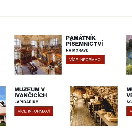
PAMÁTNÍK
PÍSEMNICTVÍ
NA MORAVĚ
VÍCE INFORMACÍ
MUZEUM V
M
IVANČICÍCH
V
LAPIDÁRIUM
SC
VÍCE INFORMACÍ
V