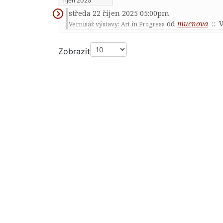
říjen 2025
středa 22 říjen 2025 05:00pm
od
mucnova
:: 
Vernisáž výstavy: Art in Progress
Pagination List Limit
Zobrazit