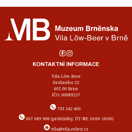
KONTAKTNÍ INFORMACE
Vila Löw-Beer
Drobného 22
602 00 Brno
IČO: 00089257
733 542 400
607 089 968 (prohlídky, ÚT-NE 10:00-18:00)
vila@vila.mbrn.cz