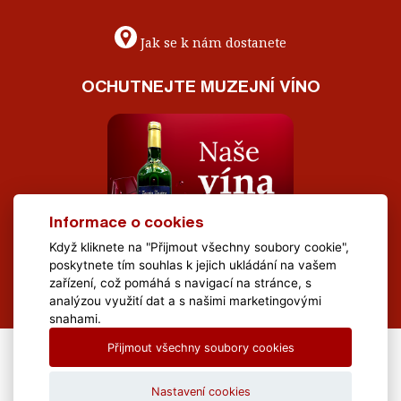
Jak se k nám dostanete
OCHUTNEJTE MUZEJNÍ VÍNO
Informace o cookies
Když kliknete na "Přijmout všechny soubory cookie",
poskytnete tím souhlas k jejich ukládání na vašem
zařízení, což pomáhá s navigací na stránce, s
analýzou využití dat a s našimi marketingovými
snahami.
Přijmout všechny soubory cookies
All Rights Reserved Muzeum Brněnska © 2020, Webdesign by
LE
CLAVERA s.r.o.
Nastavení cookies