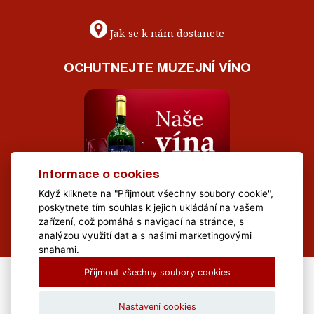
Jak se k nám dostanete
OCHUTNEJTE MUZEJNÍ VÍNO
Informace o cookies
Když kliknete na "Přijmout všechny soubory cookie",
poskytnete tím souhlas k jejich ukládání na vašem
zařízení, což pomáhá s navigací na stránce, s
analýzou využití dat a s našimi marketingovými
snahami.
Přijmout všechny soubory cookies
All Rights Reserved Muzeum Brněnska © 2020, Webdesign by
LE
CLAVERA s.r.o.
Nastavení cookies