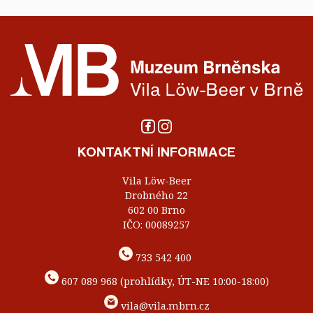
KONTAKTNÍ INFORMACE
Vila Löw-Beer
Drobného 22
602 00 Brno
IČO: 00089257
733 542 400
607 089 968 (prohlídky, ÚT-NE 10:00-18:00)
vila@vila.mbrn.cz