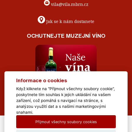
vila@vila.mbrn.cz
Jak se k nám dostanete
OCHUTNEJTE MUZEJNÍ VÍNO
Informace o cookies
Když kliknete na "Přijmout všechny soubory cookie",
poskytnete tím souhlas k jejich ukládání na vašem
zařízení, což pomáhá s navigací na stránce, s
analýzou využití dat a s našimi marketingovými
snahami.
Přijmout všechny soubory cookies
All Rights Reserved Muzeum Brněnska © 2020, Webdesign by
LE