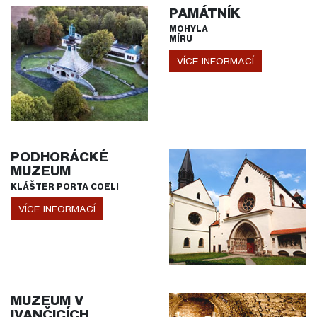
PAMÁTNÍK
MOHYLA
MÍRU
VÍCE INFORMACÍ
PODHORÁCKÉ
MUZEUM
KLÁŠTER PORTA COELI
VÍCE INFORMACÍ
MUZEUM V
IVANČICÍCH