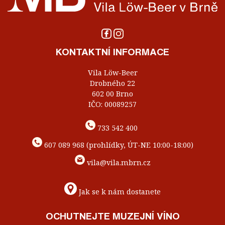
KONTAKTNÍ INFORMACE
Vila Löw-Beer
Drobného 22
602 00 Brno
IČO: 00089257
733 542 400
607 089 968 (prohlídky, ÚT-NE 10:00-18:00)
vila@vila.mbrn.cz
Jak se k nám dostanete
OCHUTNEJTE MUZEJNÍ VÍNO