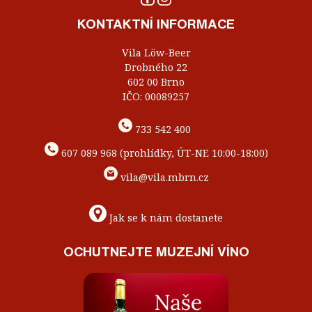
KONTAKTNÍ INFORMACE
Vila Löw-Beer
Drobného 22
602 00 Brno
IČO: 00089257
733 542 400
607 089 968 (prohlídky, ÚT-NE 10:00-18:00)
vila@vila.mbrn.cz
Jak se k nám dostanete
OCHUTNEJTE MUZEJNÍ VÍNO