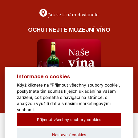
Jak se k nám dostanete
OCHUTNEJTE MUZEJNÍ VÍNO
Informace o cookies
Když kliknete na "Přijmout všechny soubory cookie",
poskytnete tím souhlas k jejich ukládání na vašem
zařízení, což pomáhá s navigací na stránce, s
analýzou využití dat a s našimi marketingovými
snahami.
Přijmout všechny soubory cookies
All Rights Reserved Muzeum Brněnska © 2020, Webdesign by
LE
CLAVERA s.r.o.
Nastavení cookies