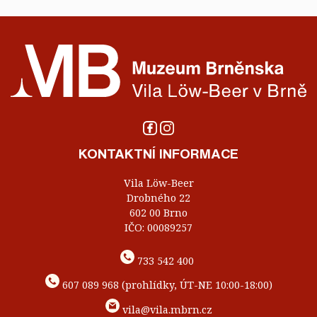
KONTAKTNÍ INFORMACE
Vila Löw-Beer
Drobného 22
602 00 Brno
IČO: 00089257
733 542 400
607 089 968 (prohlídky, ÚT-NE 10:00-18:00)
vila@vila.mbrn.cz