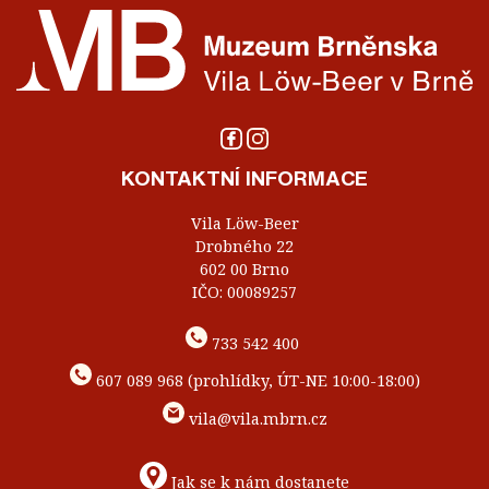
KONTAKTNÍ INFORMACE
Vila Löw-Beer
Drobného 22
602 00 Brno
IČO: 00089257
733 542 400
607 089 968 (prohlídky, ÚT-NE 10:00-18:00)
vila@vila.mbrn.cz
Jak se k nám dostanete