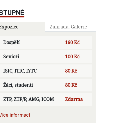
STUPNÉ
Expozice
Zahrada, Galerie
Dospělí
160 Kč
Senioři
100 Kč
ISIC, ITIC, IYTC
80 Kč
Žáci, studenti
80 Kč
ZTP, ZTP/P, AMG, ICOM
Zdarma
Více informací