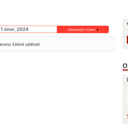
11 únor, 2024
Následující týden
ezeny žádné události
O