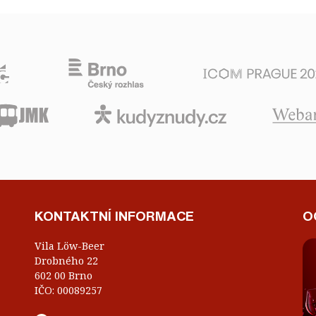
KONTAKTNÍ INFORMACE
O
Vila Löw-Beer
Drobného 22
602 00 Brno
IČO: 00089257