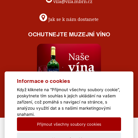
vila@vila.mbrn.cz
Jak se k nám dostanete
OCHUTNEJTE MUZEJNÍ VÍNO
Informace o cookies
Když kliknete na "Přijmout všechny soubory cookie",
poskytnete tím souhlas k jejich ukládání na vašem
zařízení, což pomáhá s navigací na stránce, s
analýzou využití dat a s našimi marketingovými
snahami.
Přijmout všechny soubory cookies
All Rights Reserved Muzeum Brněnska © 2020, Webdesign by
LE
CLAVERA s.r.o.