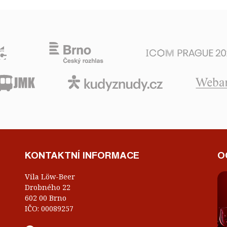
KONTAKTNÍ INFORMACE
O
Vila Löw-Beer
Drobného 22
602 00 Brno
IČO: 00089257