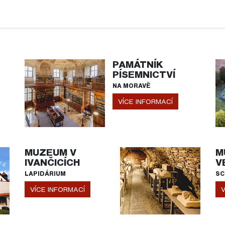
PAMÁTNÍK
PÍSEMNICTVÍ
NA MORAVĚ
VÍCE INFORMACÍ
MUZEUM V
M
IVANČICÍCH
V
LAPIDÁRIUM
SC
VÍCE INFORMACÍ
V