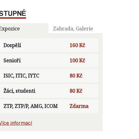
STUPNÉ
Expozice
Zahrada, Galerie
Dospělí
160 Kč
Senioři
100 Kč
ISIC, ITIC, IYTC
80 Kč
Žáci, studenti
80 Kč
ZTP, ZTP/P, AMG, ICOM
Zdarma
Více informací